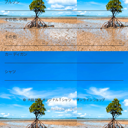
パーカー
ブルゾン
その他、小物
その他
カーディガン
シャツ
© 大田民芸オリジナルTシャツ オンラインショップ
Powered by