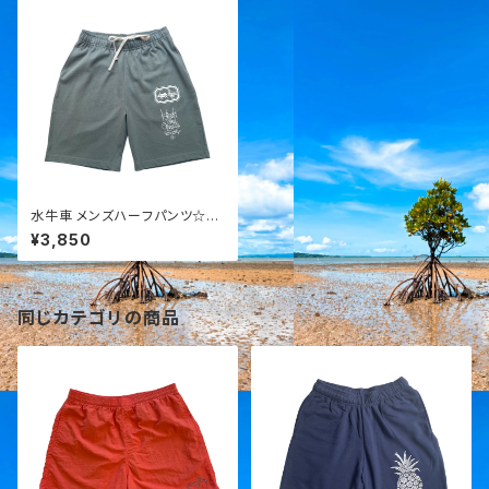
水牛車 メンズハーフパンツ☆新
色
¥3,850
同じカテゴリの商品