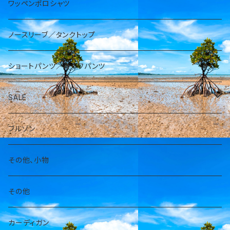
ワッペンポロシャツ
ノースリーブ／タンクトップ
ショートパンツ／ハーフパンツ
SALE
パーカー
ブルゾン
その他、小物
その他
カーディガン