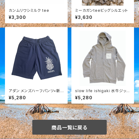
カンムリワシミルク tee
ミーカガンteeビッグシルエット
¥3,300
¥3,630
アダン メンズハーフパンツ⭐︎新
slow life ishigaki 水牛ジップ
色
パーカー
¥5,280
¥5,280
商品一覧に戻る