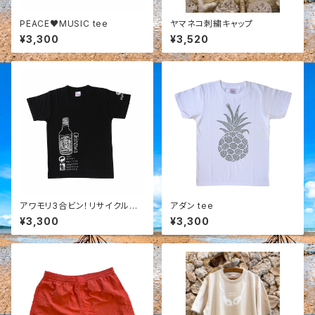
PEACE♥MUSIC tee
ヤマネコ刺繍キャップ
¥3,300
¥3,520
アワモリ3合ビン！リサイクルボ
アダン tee
トル tee
¥3,300
¥3,300