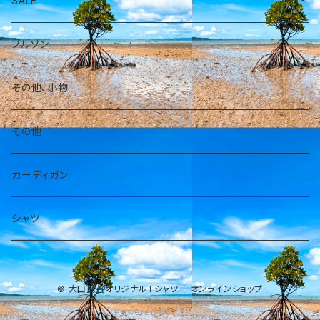
SALE
パーカー
ブルゾン
その他、小物
その他
カーディガン
シャツ
© 大田民芸オリジナルTシャツ オンラインショップ
Powered by