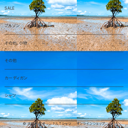
SALE
パーカー
ブルゾン
その他、小物
その他
カーディガン
シャツ
© 大田民芸オリジナルTシャツ オンラインショップ