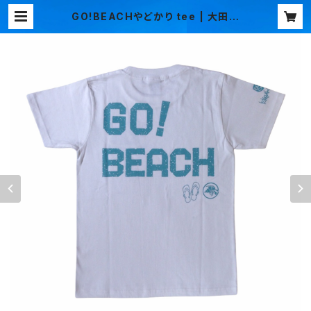
GO!BEACHやどかり tee | 大田民
芸オリジナルTシャツ オンラインシ
ョップ