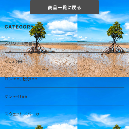
商品一覧に戻る
CATEGORY
オリジナル定番tee
KIDS tee
ロンtee、七分tee
ゲンテイtee
スウェット／パーカー