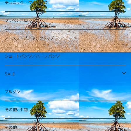
チュニック／ワンピース
ワッペンポロシャツ
ノースリーブ／タンクトップ
ショートパンツ／ハーフパンツ
SALE
パーカー
ブルゾン
その他、小物
その他