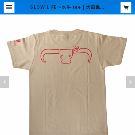
SLOW LIFE～水牛 tee | 大田民芸
オリジナルTシャツ オンラインショ
ップ