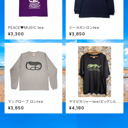
PEACE♥MUSIC tee
ミーカガンロンtee
¥3,300
¥3,850
マングローブ ロンtee
ヤマピカリャーtee/ビッグシル
エット
¥3,850
¥4,180