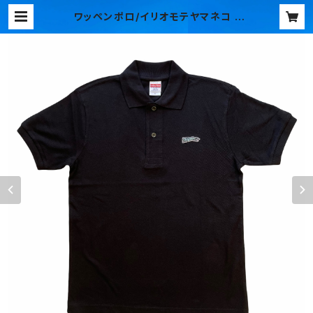
ワッペンポロ/イリオモテヤマネコ |
大田民芸オリジナルTシャツ オンラ
インショップ