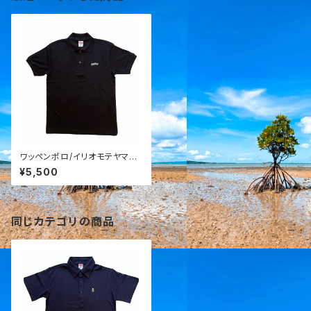
ワッペンポロ/イリオモテヤマネ
コ
¥5,500
同じカテゴリの商品