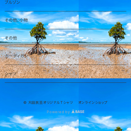
パーカー
ブルゾン
その他、小物
その他
カーディガン
シャツ
© 大田民芸オリジナルTシャツ オンラインショップ
Powered by