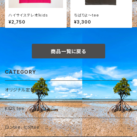
ハイサイステレオ/kids
ちばりよ～tee
¥2,750
¥3,300
商品一覧に戻る
CATEGORY
オリジナル定番tee
KIDS tee
ロンtee、七分tee