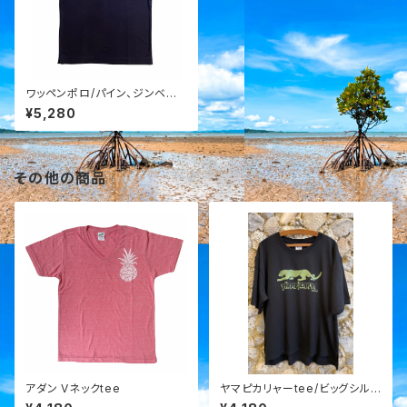
ワッペンポロ/パイン、ジンベイ
ザメ
¥5,280
その他の商品
アダン Vネックtee
ヤマピカリャーtee/ビッグシル
エット