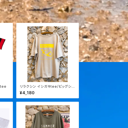
tee
リラクシン イシガキtee/ビッグシル
エット
¥4,180