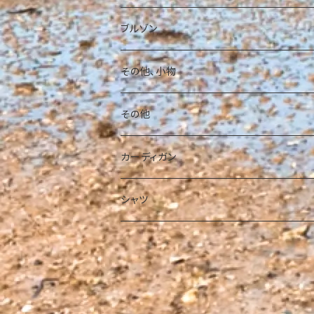
パーカー
ブルゾン
その他、小物
その他
カーディガン
シャツ