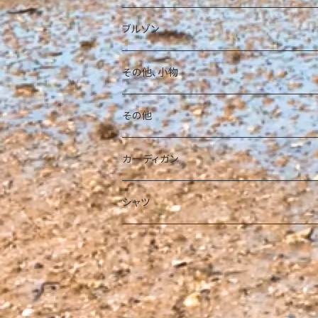
パーカー
ブルゾン
その他、小物
その他
カーディガン
シャツ