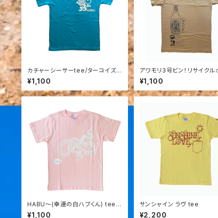
カチャーシーサーtee/ターコイズ1
アワモリ3号ビン！リサイクル
40
tee/ 140,150
¥1,100
¥1,100
HABU～(幸運の白ハブくん) tee/
サンシャイン ラヴ tee
ライトピンクのみ
¥1,100
¥2,200