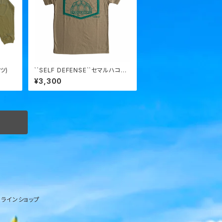
ツ)
``SELF DEFENSE``セマルハコガ
メtee
¥3,300
ラインショップ