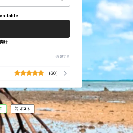
vailable
向け
通報する
(60)
E
ポスト